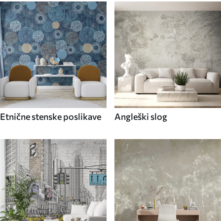
Etnične stenske poslikave
Angleški slog