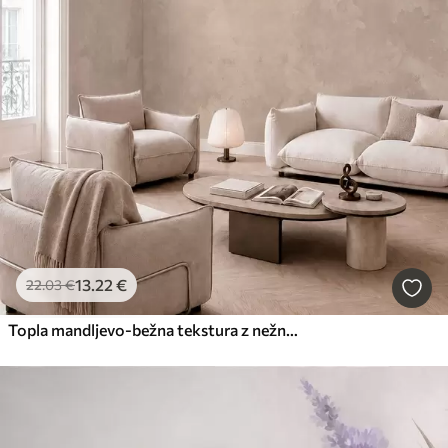
13
.22
€
22
.03
€
Topla mandljevo-bežna tekstura z nežnimi naravnimi barvnimi prehodi