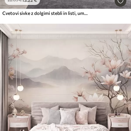
Cvetovi sivke z dolgimi stebli in listi, umetniško delo z mehko pastelno teksturo