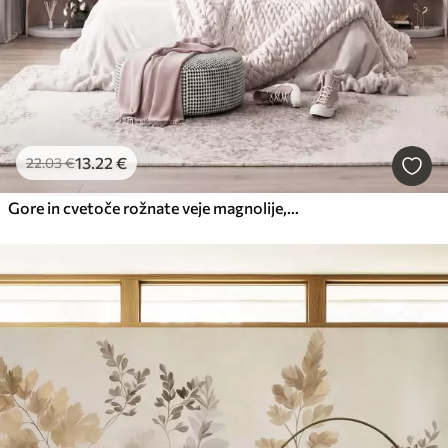
13
.22
€
22
.03
€
Gore in cvetoče rožnate veje magnolije, reliefna pokrajina