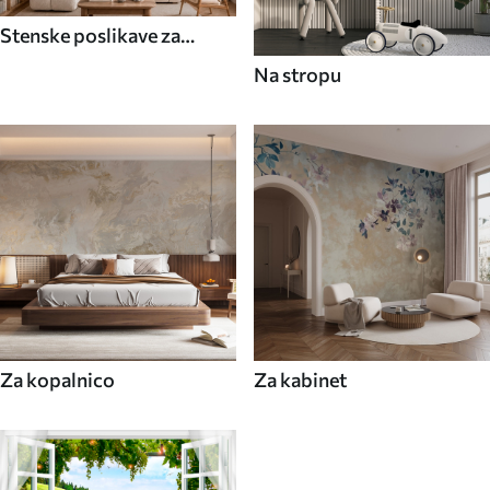
Stenske poslikave za
jedilnico
Na stropu
Za kopalnico
Za kabinet