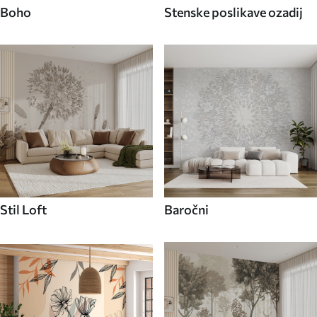
Boho
Stenske poslikave ozadij
Stil Loft
Baročni