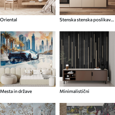
Oriental
Stenska stenska poslikava
Hrana in pijača
Mesta in države
Minimalistični