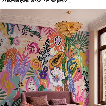
Zasneženi gorski vrhovi in mirno jezero z odsevom, podobnim ogledalu