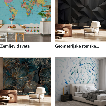
Zemljevid sveta
Geometrijske stenske
poslikave