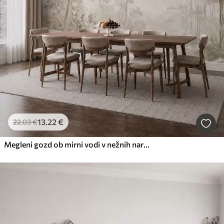
13
.22
€
22
.03
€
Megleni gozd ob mirni vodi v nežnih naravnih pastelnih odtenkih