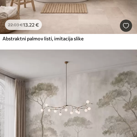
13
.22
€
22
.03
€
Abstraktni palmov listi, imitacija slike