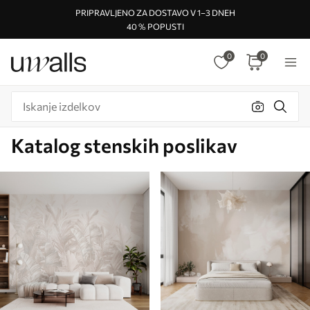
PRIPRAVLJENO ZA DOSTAVO V 1–3 DNEH
40 % POPUSTI
0
0
Katalog stenskih poslikav