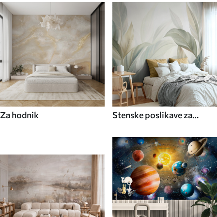
Za hodnik
Stenske poslikave za
kuhinjo