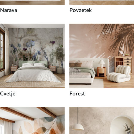
Narava
Povzetek
Cvetje
Forest