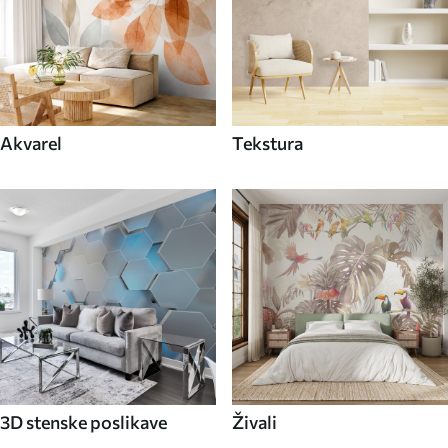
Akvarel
Tekstura
3D stenske poslikave
Živali