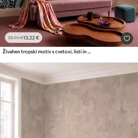
13
.22
€
22
.03
€
Živahen tropski motiv s cvetovi, listi in barvitim sadjem