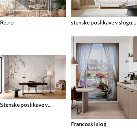
Retro
stenske poslikave v slogu
70. let
Stenske poslikave v
azijskem slogu
Francoski slog