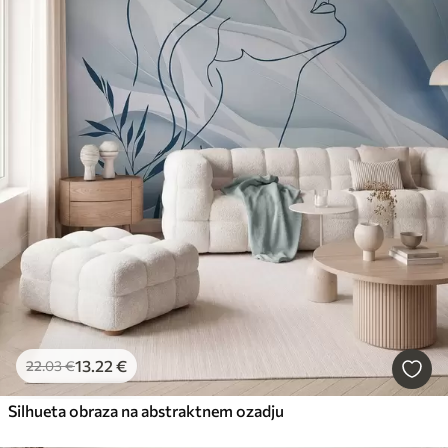
13
.22
€
22
.03
€
Silhueta obraza na abstraktnem ozadju