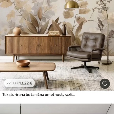
13
.22
€
22
.03
€
Teksturirana botanična umetnost, različne rastline in listi v odtenkih rjave in bež barve