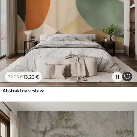
13
.22
€
11
22
.03
€
Abstraktna sestava