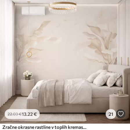
13
.22
€
21
22
.03
€
Zračne okrasne rastline v toplih kremastih odtenkih