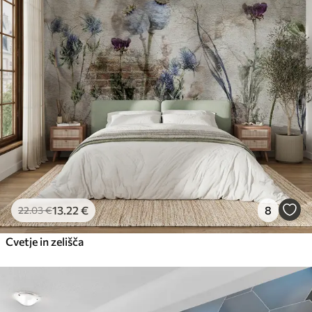
13
.22
€
8
22
.03
€
Cvetje in zelišča