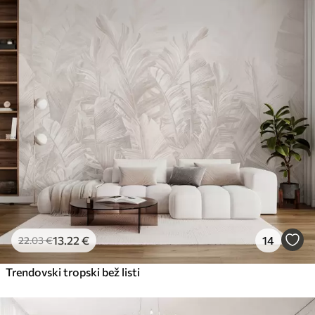
Premium
56
.67
34
.00
€
/m²
Premium vinil
65
.00
39
.00
€
/m²
Peel and Stick
81
.67
49
.00
€
/m²
13
.22
€
14
22
.03
€
Trendovski tropski bež listi