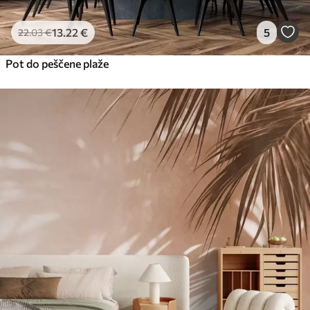
13
.22
€
5
22
.03
€
Pot do peščene plaže