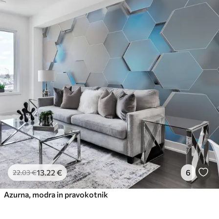
13
.22
€
6
22
.03
€
Azurna, modra in pravokotnik