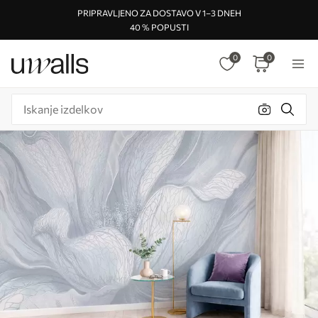
PRIPRAVLJENO ZA DOSTAVO V 1–3 DNEH
40 % POPUSTI
0
0