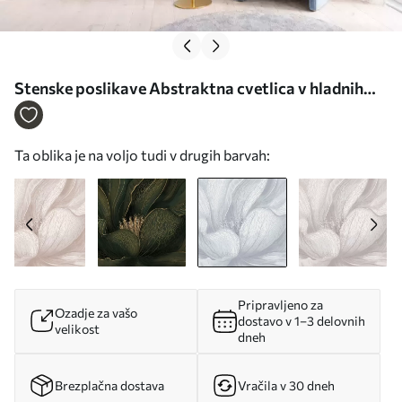
Stenske poslikave Abstraktna cvetlica v hladnih
modrih odtenkih Št. w05119v2
Ta oblika je na voljo tudi v drugih barvah:
Pripravljeno za
Ozadje za vašo
dostavo v 1–3 delovnih
velikost
dneh
Brezplačna dostava
Vračila v 30 dneh