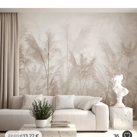
13
.22
€
36
22
.03
€