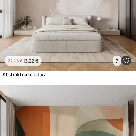
13
.22
€
7
22
.03
€
Abstraktna tekstura