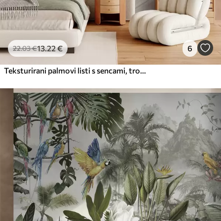
13
.22
€
6
22
.03
€
Teksturirani palmovi listi s sencami, tropsko vzdušje, minimalizem