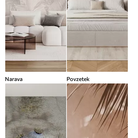
Narava
Povzetek