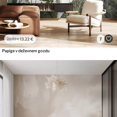
13
.22
€
7
22
.03
€
Papige v deževnem gozdu