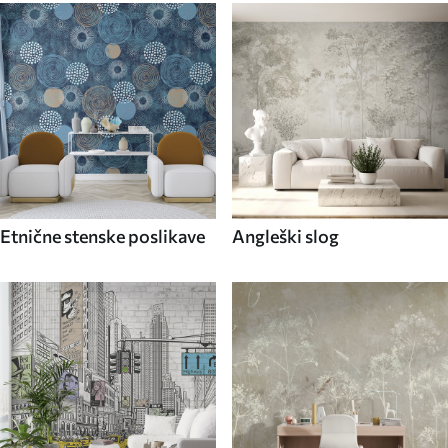
Etnične stenske poslikave
Angleški slog