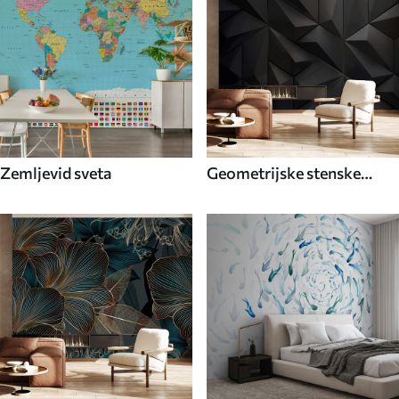
Zemljevid sveta
Geometrijske stenske
poslikave