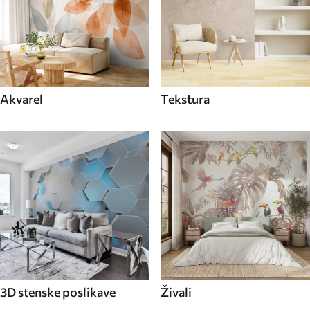
Akvarel
Tekstura
3D stenske poslikave
Živali