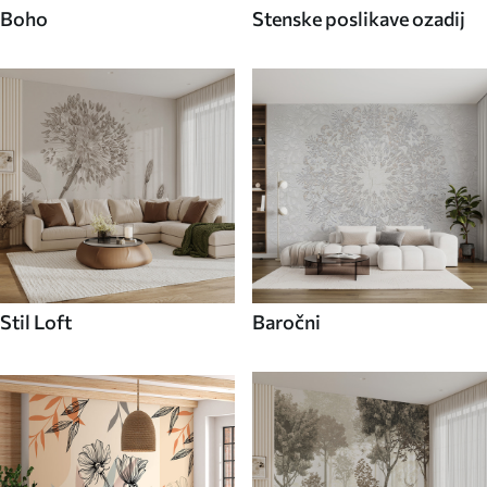
Boho
Stenske poslikave ozadij
Stil Loft
Baročni