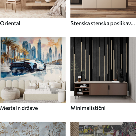
Oriental
Stenska stenska poslikava
Hrana in pijača
Mesta in države
Minimalistični