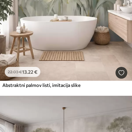
13
.22
€
22
.03
€
Abstraktni palmov listi, imitacija slike