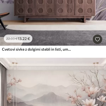
13
.22
€
22
.03
€
Cvetovi sivke z dolgimi stebli in listi, umetniško delo z mehko pastelno teksturo