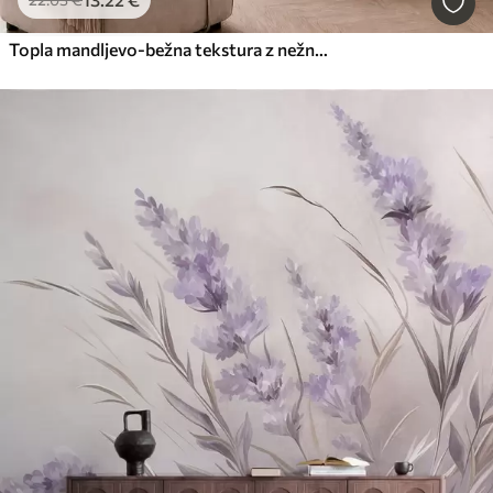
Topla mandljevo-bežna tekstura z nežnimi naravnimi barvnimi prehodi