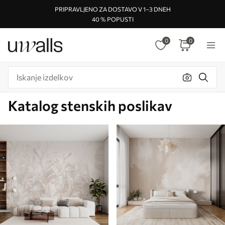
PRIPRAVLJENO ZA DOSTAVO V 1–3 DNEH
40 % POPUSTI
0
0
Katalog stenskih poslikav