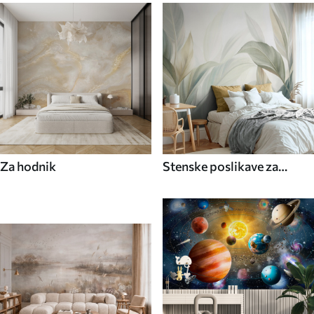
Za hodnik
Stenske poslikave za
kuhinjo