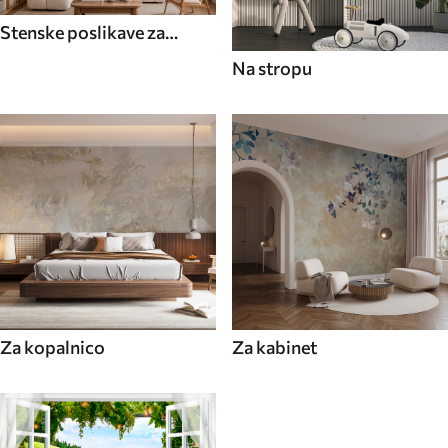
Stenske poslikave za
jedilnico
Na stropu
Za kopalnico
Za kabinet