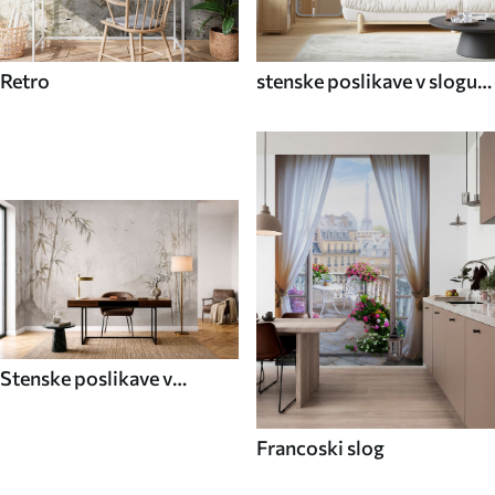
Retro
stenske poslikave v slogu
70. let
Stenske poslikave v
azijskem slogu
Francoski slog