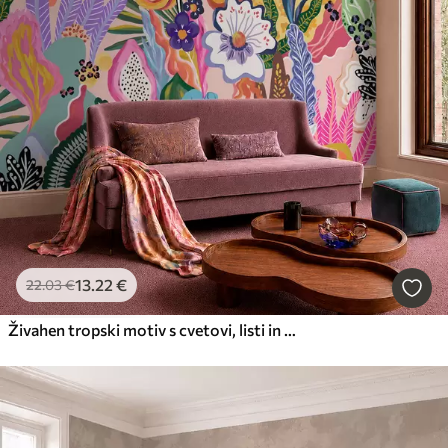
13
.22
€
22
.03
€
Živahen tropski motiv s cvetovi, listi in barvitim sadjem