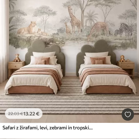
13
.22
€
22
.03
€
Safari z žirafami, levi, zebrami in tropskimi drevesi