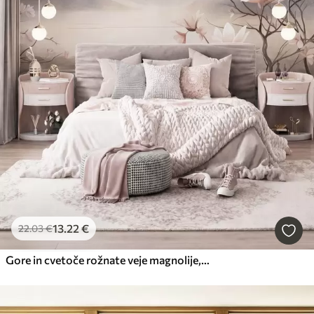
13
.22
€
22
.03
€
Gore in cvetoče rožnate veje magnolije, reliefna pokrajina