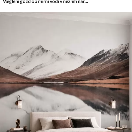
Megleni gozd ob mirni vodi v nežnih naravnih pastelnih odtenkih