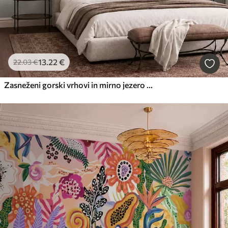
13
.22
€
22
.03
€
Zasneženi gorski vrhovi in mirno jezero z odsevom, podobnim ogledalu