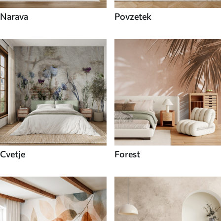
Narava
Povzetek
Cvetje
Forest