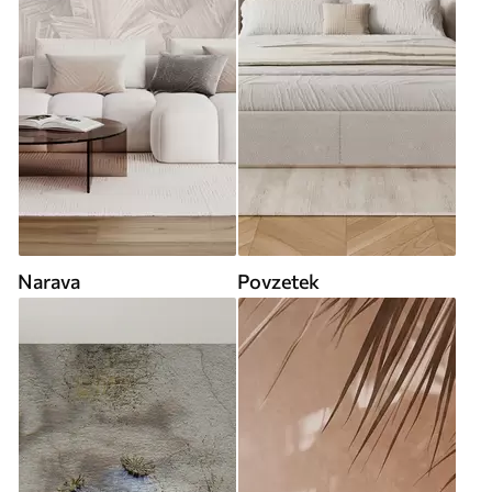
Narava
Povzetek