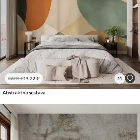
13
.22
€
11
22
.03
€
Abstraktna sestava