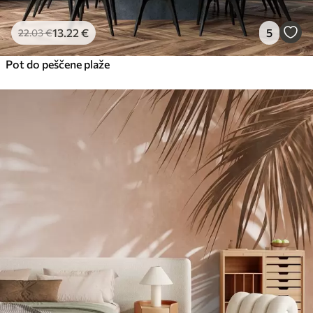
13
.22
€
5
22
.03
€
Pot do peščene plaže