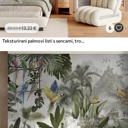
13
.22
€
6
22
.03
€
Teksturirani palmovi listi s sencami, tropsko vzdušje, minimalizem