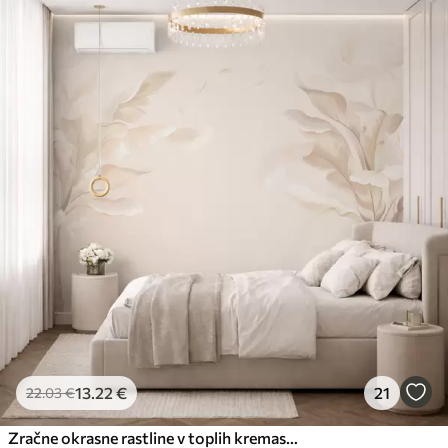
13
.22
€
21
22
.03
€
Zračne okrasne rastline v toplih kremastih odtenkih