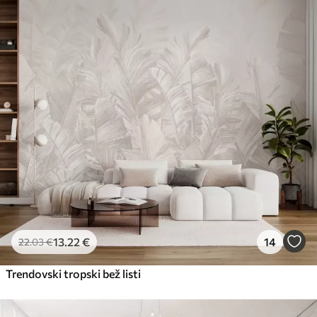
Premium
56
.67
34
.00
€
/m²
Premium vinil
65
.00
39
.00
€
/m²
Peel and Stick
81
.67
49
.00
€
/m²
13
.22
€
14
22
.03
€
Trendovski tropski bež listi