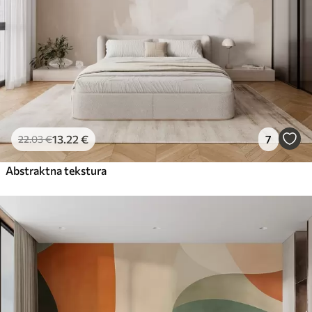
13
.22
€
7
22
.03
€
Abstraktna tekstura