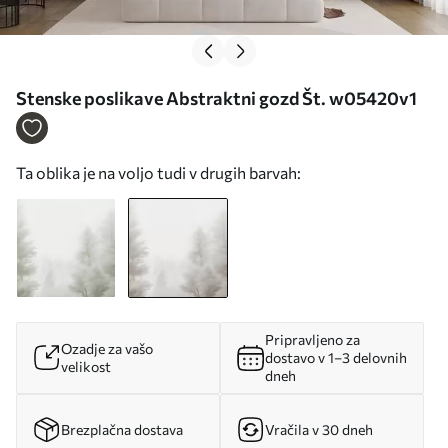
Stenske poslikave Abstraktni gozd Št. w05420v1
Ta oblika je na voljo tudi v drugih barvah:
Pripravljeno za
Ozadje za vašo
dostavo v 1–3 delovnih
velikost
dneh
Brezplačna dostava
Vračila v 30 dneh