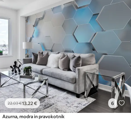
13
.22
€
6
22
.03
€
Azurna, modra in pravokotnik