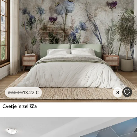
13
.22
€
8
22
.03
€
Cvetje in zelišča