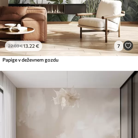
13
.22
€
7
22
.03
€
Papige v deževnem gozdu