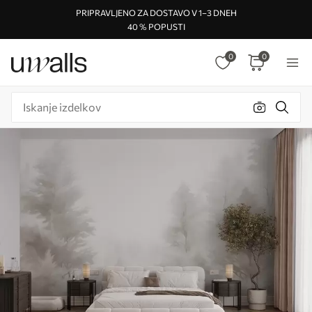
PRIPRAVLJENO ZA DOSTAVO V 1–3 DNEH
40 % POPUSTI
0
0