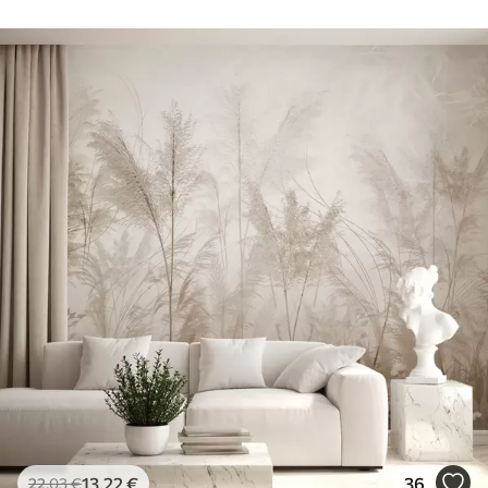
13
.22
€
36
22
.03
€