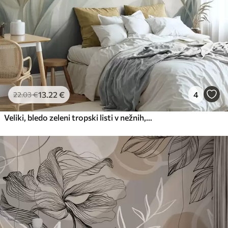
13
.22
€
4
22
.03
€
Veliki, bledo zeleni tropski listi v nežnih, pastelnih barvah, teksturirana umetnina