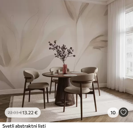
13
.22
€
10
22
.03
€
Svetli abstraktni listi