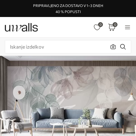
PRIPRAVLJENO ZA DOSTAVO V 1–3 DNEH
40 % POPUSTI
0
0