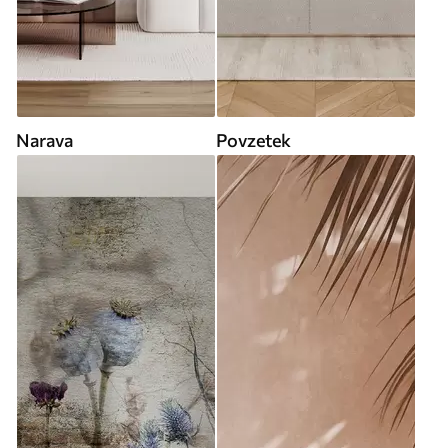
Narava
Povzetek