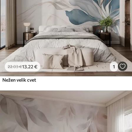
Premium vinil
65
.00
39
.00
€
/m²
Peel and Stick
81
.67
49
.00
€
/m²
13
.22
€
1
22
.03
€
Nežen velik cvet