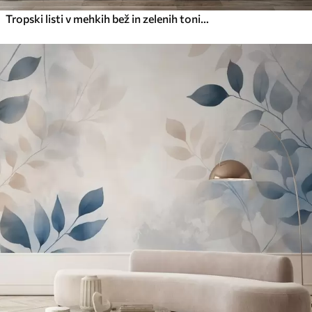
Tropski listi v mehkih bež in zelenih tonih z akvarelnim učinkom in nežnimi barvnimi prehodi