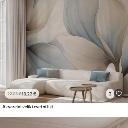
13
.22
€
2
22
.03
€
Akvarelni veliki cvetni listi