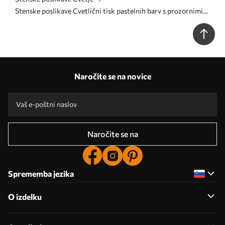
Stenske poslikave Cvetlični tisk pastelnih barv s prozornimi
velikimi abstraktnimi cvetovi in listi v sivih, rožnatih in
zelenih odtenkih Št. w08600
Naročite se na novice
Naročite se na
Sprememba jezika
O izdelku