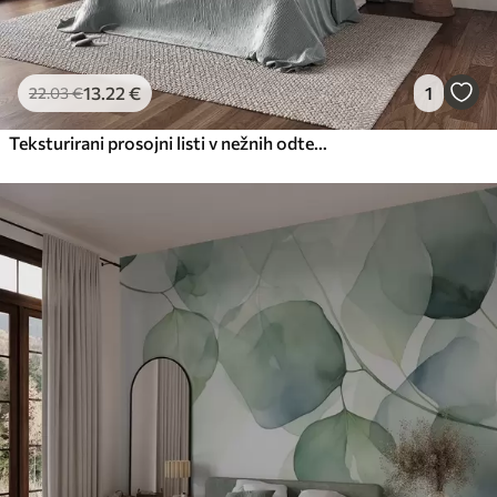
13
.22
€
1
22
.03
€
Teksturirani prosojni listi v nežnih odtenkih bež in turkizne barve, z nežnimi stebli na mehkem, svetlem ozadju