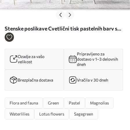
Stenske poslikave Cvetlični tisk pastelnih barv s
prozornimi velikimi abstraktnimi cvetovi in listi v
sivih, rožnatih in zelenih odtenkih Št. w08600
Pripravljeno za
Ozadje za vašo
dostavo v 1–3 delovnih
velikost
dneh
Brezplačna dostava
Vračila v 30 dneh
Flora and fauna
Green
Pastel
Magnolias
Waterlilies
Lotus flowers
Sagegreen