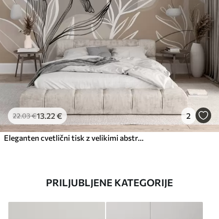
13
.22
€
2
22
.03
€
Eleganten cvetlični tisk z velikimi abstraktnimi linijskimi cvetovi in listi v odtenkih sive in bež barve na svetlem ozadju
PRILJUBLJENE KATEGORIJE