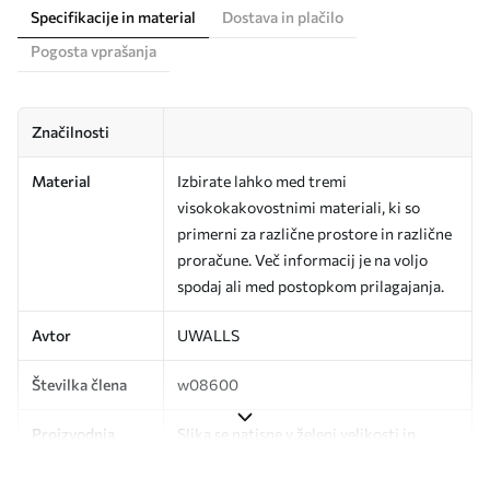
Specifikacije in material
Dostava in plačilo
Pogosta vprašanja
Značilnosti
Material
Izbirate lahko med tremi
visokokakovostnimi materiali, ki so
primerni za različne prostore in različne
proračune. Več informacij je na voljo
spodaj ali med postopkom prilagajanja.
Avtor
UWALLS
Številka člena
w08600
Proizvodnja
Slika se natisne v želeni velikosti in
razreže na enake trakove širine do 50
cm.