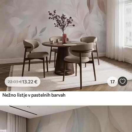
13
.22
€
17
22
.03
€
Nežno listje v pastelnih barvah