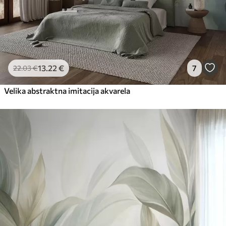
13
.22
€
7
22
.03
€
Velika abstraktna imitacija akvarela