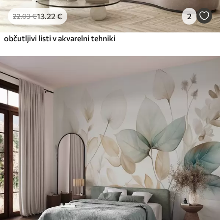
13
.22
€
2
22
.03
€
občutljivi listi v akvarelni tehniki