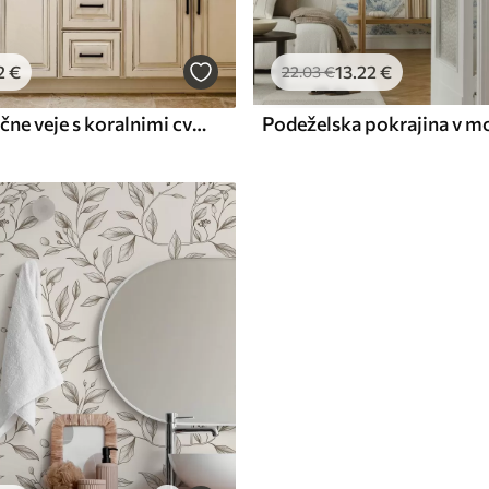
2
€
13
.22
€
22
.03
€
Aglomerastične veje s koralnimi cvetovi, cvetlični vzorec