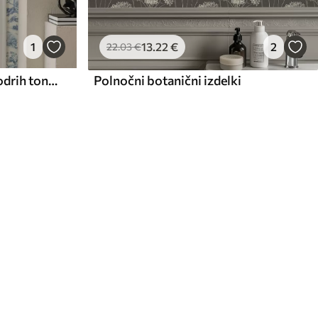
13
.22
€
2
1
22
.03
€
Polnočni botanični izdelki
Podeželska pokrajina v modrih tonih z ovcami in drevesi