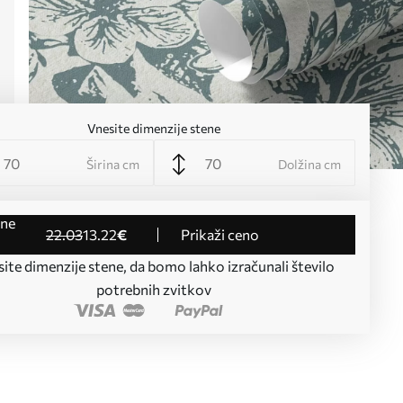
Vnesite dimenzije stene
Širina cm
Dolžina cm
22
.03
13
.22
€
Prikaži ceno
ite dimenzije stene, da bomo lahko izračunali število
potrebnih zvitkov