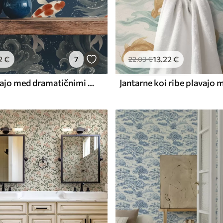
2
€
7
13
.22
€
22
.03
€
Koi ribe plavajo med dramatičnimi oceanskimi valovi