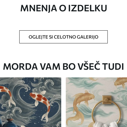
MNENJA O IZDELKU
ikosti in razreže na enake trakove širine do 50
o za tapete.
OGLEJTE SI CELOTNO GALERIJO
 z mehko gobo. Tapete z lakiranim
 vodo.
MORDA VAM BO VŠEČ TUDI
Premium vinil
65
.00
39
.00
€
/m²