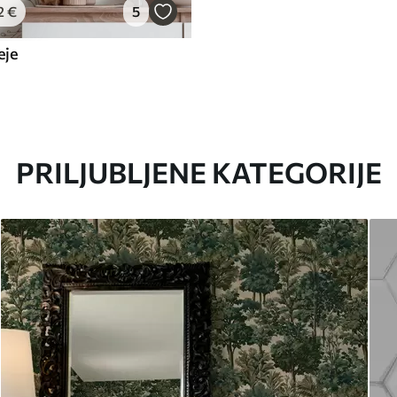
2
€
5
eje
PRILJUBLJENE KATEGORIJE