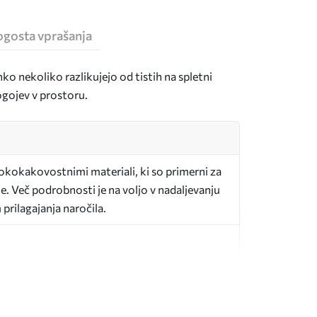
ogosta vprašanja
hko nekoliko razlikujejo od tistih na spletni
pogojev v prostoru.
sokokakovostnimi materiali, ki so primerni za
e. Več podrobnosti je na voljo v nadaljevanju
prilagajanja naročila.