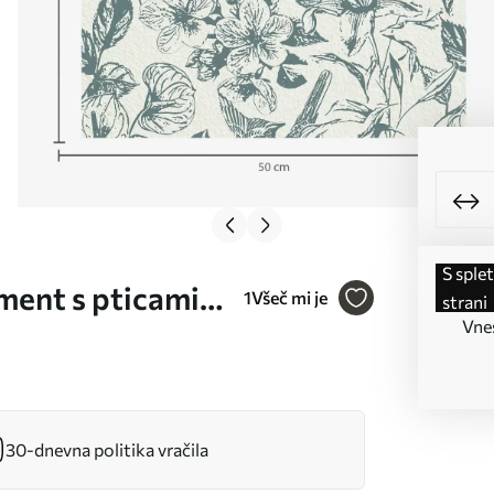
s spletne
ment s pticami
1
Všeč mi je
strani
Vnes
30-dnevna politika vračila