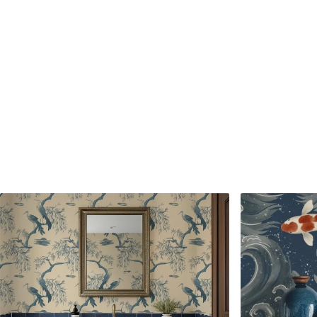
Proizvodnja
Slika se natisne v želeni vel
cm.
Dodatne možnosti
Dodate lahko lak in/ali lepil
Čiščenje
Ozadje lahko nežno očistite
zaključkom lahko očistite z
Način uporabe
Brezhibna uporaba
Razpoložljivi materiali
Standard
Premium
45
.00
56
.67
27
.00
€
/m²
34
.00
€
/m²