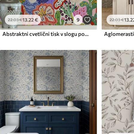
13
.22
€
9
13
.2
22
.03
€
22
.03
€
Abstraktni cvetlični tisk v slogu pop art