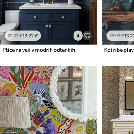
13
.22
€
4
13
.2
22
.03
€
22
.03
€
Ptice na veji v modrih odtenkih