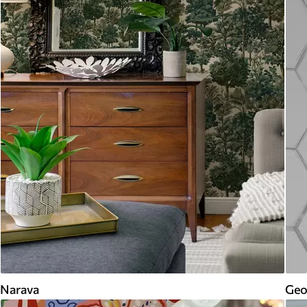
Narava
Geo