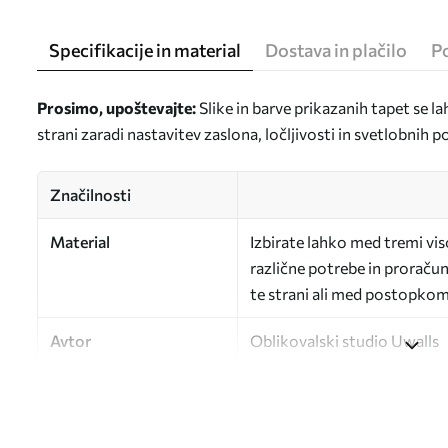
Specifikacije in material
Dostava in plačilo
P
Prosimo, upoštevajte:
Slike in barve prikazanih tapet se la
strani zaradi nastavitev zaslona, ločljivosti in svetlobnih 
Značilnosti
Material
Izbirate lahko med tremi vi
različne potrebe in proračun
te strani ali med postopkom 
Avtor
Oblikovalski studio Uwalls
Številka člena
a00737
Zaključna obdelava
Delno mat.