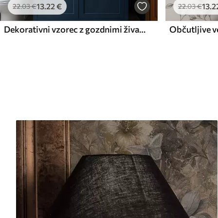
13
.22
€
13
.2
22
.03
€
22
.03
€
Dekorativni vzorec z gozdnimi živalmi
Občutljive v