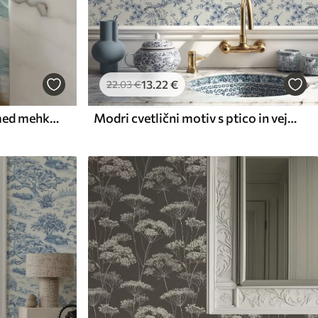
13
.22
€
22
.03
€
Jantarne koi ribe plavajo med mehkimi turkiznimi valovi
Modri cvetlični motiv s ptico in vejami