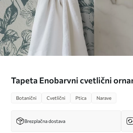
Tapeta Enobarvni cvetlični orna
Št. a00737
Botanični
Cvetlični
Ptica
Narave
Brezplačna dostava