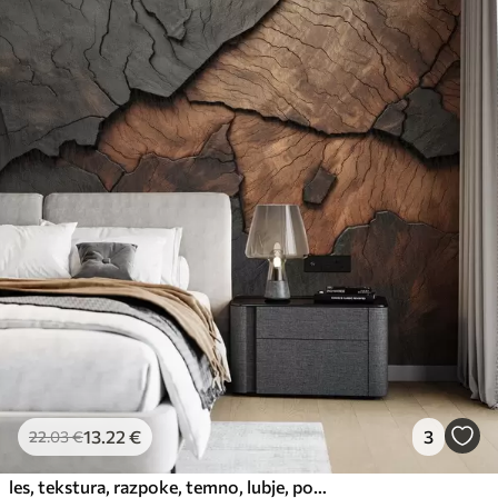
13
.22
€
3
22
.03
€
les, tekstura, razpoke, temno, lubje, površina