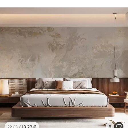
13
.22
€
8
22
.03
€