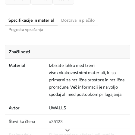
Specifikacije in material
Dostava in plačilo
Pogosta vprašanja
Značilnosti
Material
Izbirate lahko med tremi
visokokakovostnimi materiali, ki so
primerni za različne prostore in različne
proračune. Več informacij je na voljo
spodaj ali med postopkom prilagajanja.
Avtor
UWALLS
Številka člena
u35123
Proizvodnja
Slika se natisne v želeni velikosti in