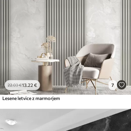
13
.22
€
7
22
.03
€
Lesene letvice z marmorjem