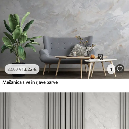
13
.22
€
1
22
.03
€
Mešanica sive in rjave barve