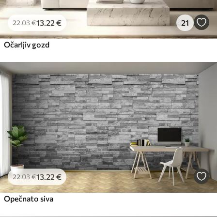
13
.22
€
21
22
.03
€
Očarljiv gozd
13
.22
€
22
.03
€
Opečnato siva