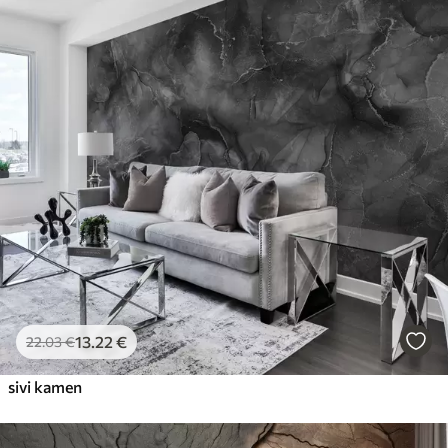
13
.22
€
22
.03
€
sivi kamen