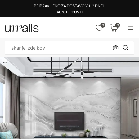
PRIPRAVLJENO ZA DOSTAVO V 1–3 DNEH
40 % POPUSTI
0
0