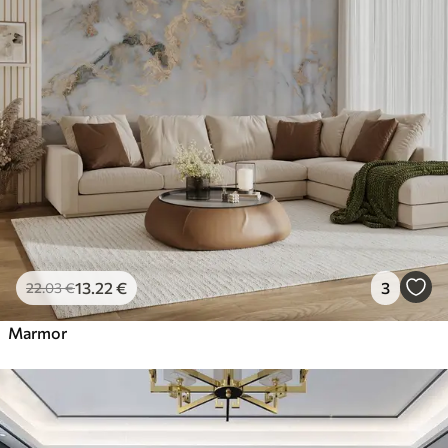
56
.67
34
.00
€
/m²
Premium vinil
65
.00
39
.00
€
/m²
Peel and Stick
81
.67
49
.00
€
/m²
13
.22
€
3
22
.03
€
Marmor