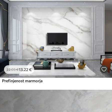
13
.22
€
22
.03
€
Prefinjenost marmorja