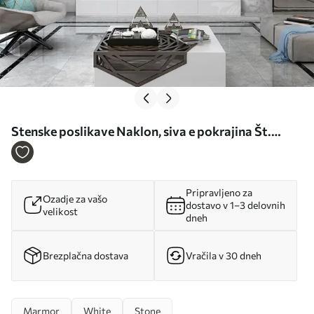
Stenske poslikave Naklon, siva e pokrajina Št.
u35123
Pripravljeno za
Ozadje za vašo
dostavo v 1–3 delovnih
velikost
dneh
Brezplačna dostava
Vračila v 30 dneh
Marmor
White
Stone