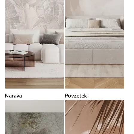
Narava
Povzetek