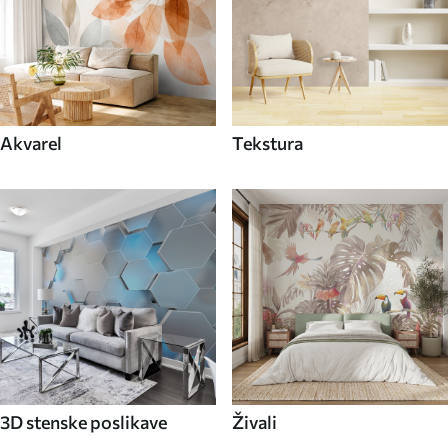
Akvarel
Tekstura
3D stenske poslikave
Živali