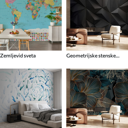
Zemljevid sveta
Geometrijske stenske
poslikave