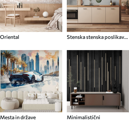
Oriental
Stenska stenska poslikava
Hrana in pijača
Mesta in države
Minimalistični