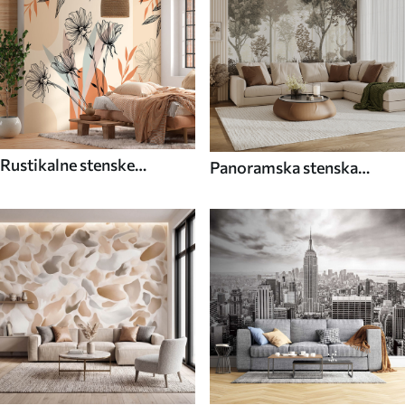
Rustikalne stenske
Panoramska stenska
poslikave
poslikava