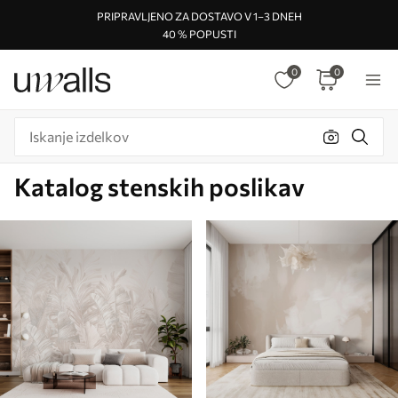
PRIPRAVLJENO ZA DOSTAVO V 1–3 DNEH
40 % POPUSTI
0
0
Katalog stenskih poslikav