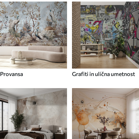
Provansa
Grafiti in ulična umetnost