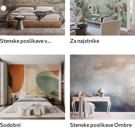
Stenske poslikave v
Za najstnike
industrijskem slogu
Sodobni
Stenske poslikave Ombre