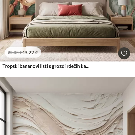
13
.22
€
22
.03
€
Tropski bananovi listi s grozdi rdečih kavnih jagod, v slogu akvarela