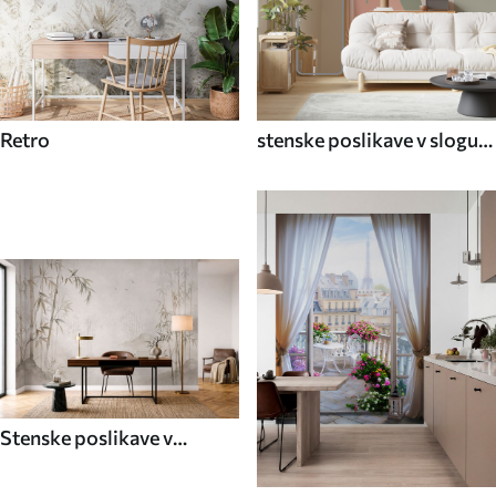
Retro
stenske poslikave v slogu
70. let
Stenske poslikave v
azijskem slogu