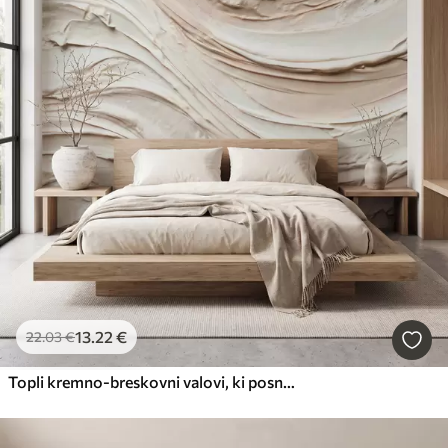
13
.22
€
22
.03
€
Topli kremno-breskovni valovi, ki posnemajo teksturiran omet, abstraktno