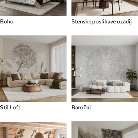
Boho
Stenske poslikave ozadij
Stil Loft
Baročni