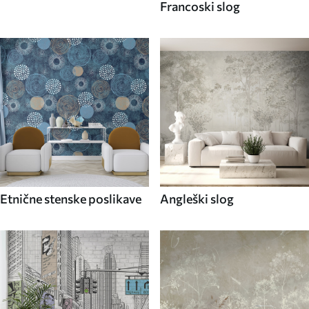
Francoski slog
Etnične stenske poslikave
Angleški slog