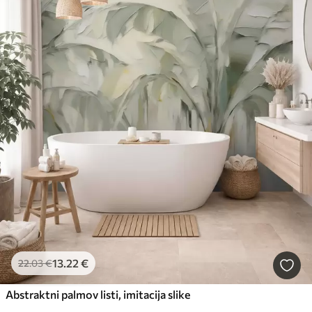
13
.22
€
22
.03
€
Abstraktni palmov listi, imitacija slike