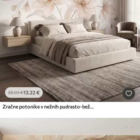
13
.22
€
22
.03
€
Zračne potonike v nežnih pudrasto-bežnih odtenkih