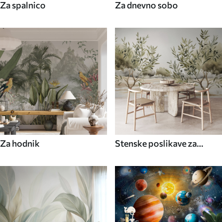
Za spalnico
Za dnevno sobo
Za hodnik
Stenske poslikave za
kuhinjo