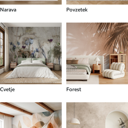
Narava
Povzetek
Cvetje
Forest