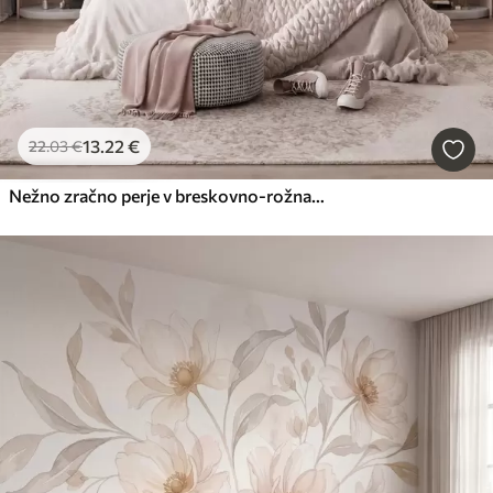
13
.22
€
22
.03
€
Nežno zračno perje v breskovno-rožnati meglici s sijajem