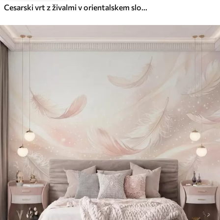
Cesarski vrt z živalmi v orientalskem slogu — opica, leopard, tiger, pav in čaplja