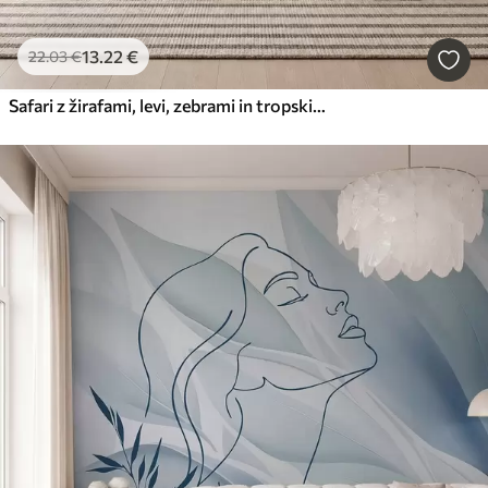
13
.22
€
22
.03
€
Safari z žirafami, levi, zebrami in tropskimi drevesi