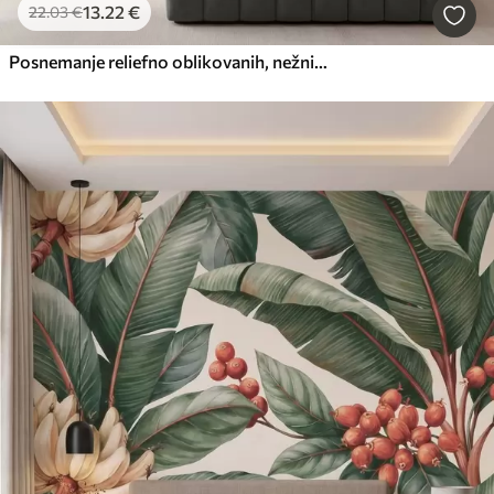
13
.22
€
22
.03
€
Posnemanje reliefno oblikovanih, nežnih bež-zelenih listov