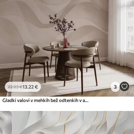
13
.22
€
3
22
.03
€
Gladki valovi v mehkih bež odtenkih v akvarelnem slogu