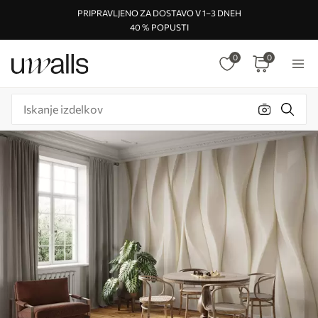
PRIPRAVLJENO ZA DOSTAVO V 1–3 DNEH
40 % POPUSTI
0
0