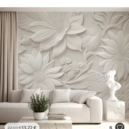
13
.22
€
6
22
.03
€