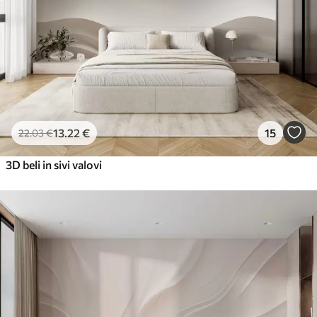
65
.00
39
.00
€
/m²
Peel and Stick
81
.67
49
.00
€
/m²
13
.22
€
15
22
.03
€
3D beli in sivi valovi