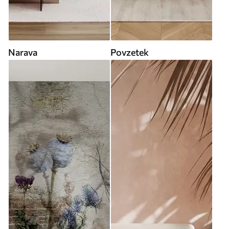
Narava
Povzetek