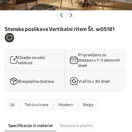
Stenske poslikave Vertikalni ritem Št. w05181
Pripravljeno za
Ozadje za vašo
dostavo v 1–3 delovnih
velikost
dneh
Brezplačna dostava
Vračila v 30 dneh
3d
Teksturirane
Modern
Beige
Specifikacije in material
Dostava in plačilo