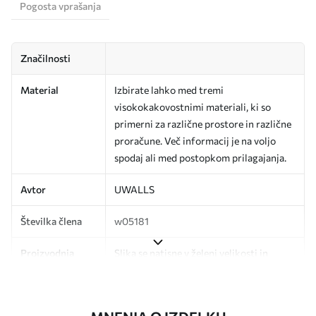
Pogosta vprašanja
Značilnosti
Material
Izbirate lahko med tremi
visokokakovostnimi materiali, ki so
primerni za različne prostore in različne
proračune. Več informacij je na voljo
spodaj ali med postopkom prilagajanja.
Avtor
UWALLS
Številka člena
w05181
Proizvodnja
Slika se natisne v želeni velikosti in
razreže na enake trakove širine do 50
cm.