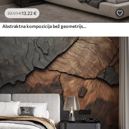
13
.22
€
22
.03
€
Abstraktna kompozicija bež geometrijskih oblik