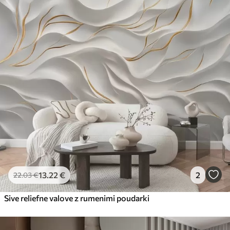
13
.22
€
2
22
.03
€
Sive reliefne valove z rumenimi poudarki