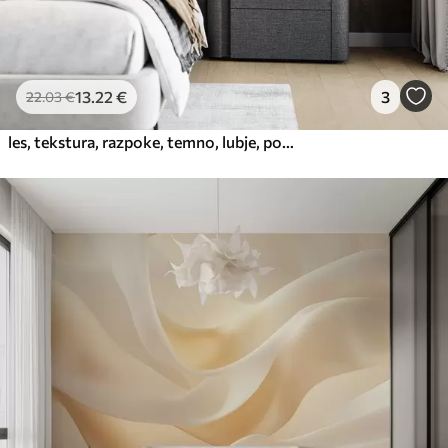
13
.22
€
3
22
.03
€
les, tekstura, razpoke, temno, lubje, površina