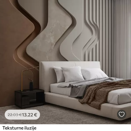
13
.22
€
22
.03
€
Teksturne iluzije