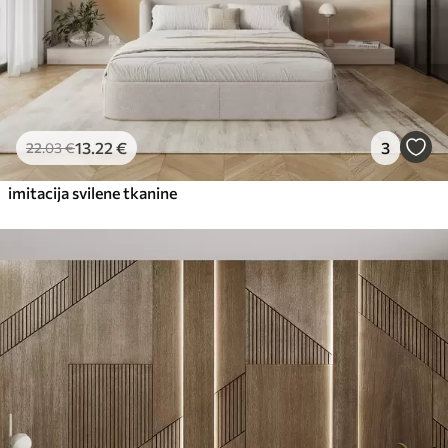
13
.22
€
3
22
.03
€
imitacija svilene tkanine