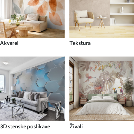
Akvarel
Tekstura
3D stenske poslikave
Živali