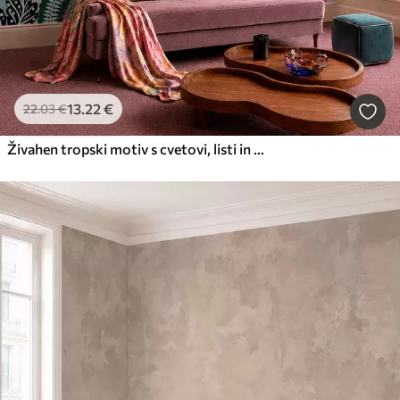
13
.22
€
22
.03
€
Živahen tropski motiv s cvetovi, listi in barvitim sadjem