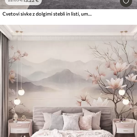
Cvetovi sivke z dolgimi stebli in listi, umetniško delo z mehko pastelno teksturo