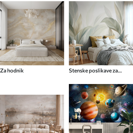
Za hodnik
Stenske poslikave za
kuhinjo