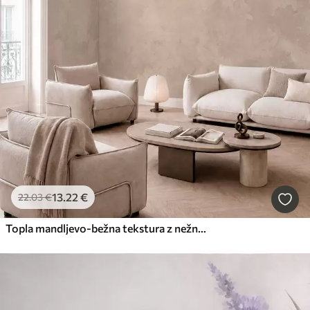
13
.22
€
22
.03
€
Topla mandljevo-bežna tekstura z nežnimi naravnimi barvnimi prehodi