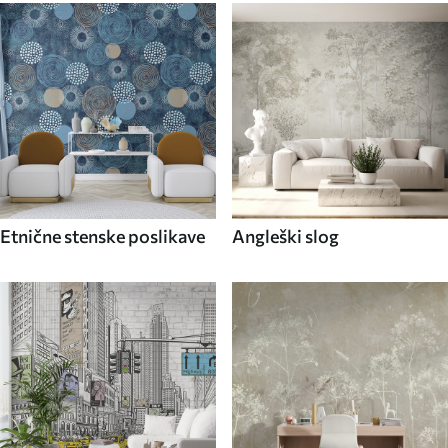
Etnične stenske poslikave
Angleški slog