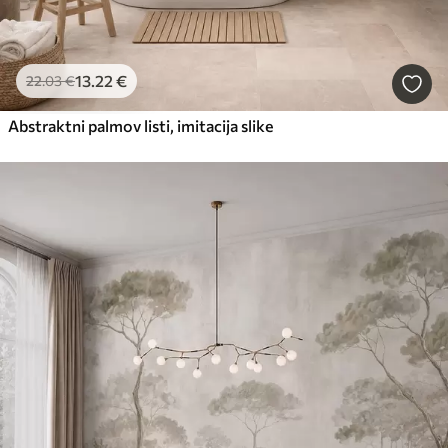
13
.22
€
22
.03
€
Abstraktni palmov listi, imitacija slike