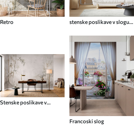
Retro
stenske poslikave v slogu
70. let
Stenske poslikave v
azijskem slogu
Francoski slog