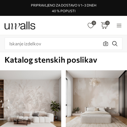
PRIPRAVLJENO ZA DOSTAVO V 1–3 DNEH
40 % POPUSTI
0
0
Katalog stenskih poslikav