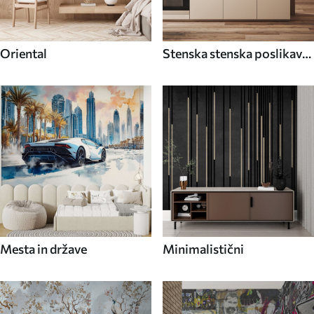
Oriental
Stenska stenska poslikava
Hrana in pijača
Mesta in države
Minimalistični