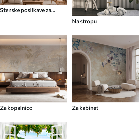
Stenske poslikave za
jedilnico
Na stropu
Za kopalnico
Za kabinet