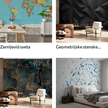
Zemljevid sveta
Geometrijske stenske
poslikave