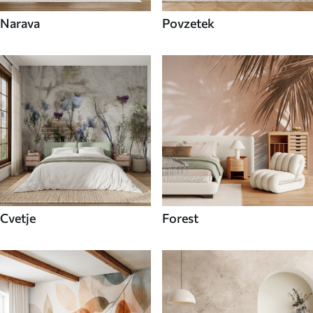
Narava
Povzetek
Cvetje
Forest