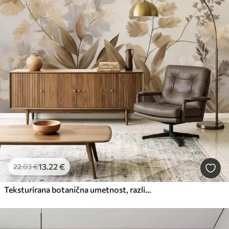
13
.22
€
22
.03
€
Teksturirana botanična umetnost, različne rastline in listi v odtenkih rjave in bež barve