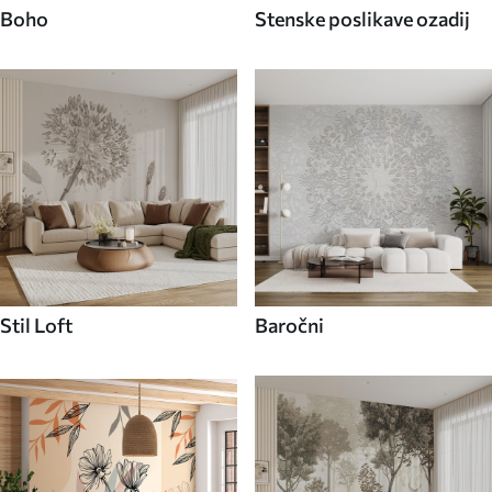
Boho
Stenske poslikave ozadij
Stil Loft
Baročni