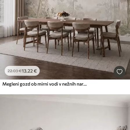
13
.22
€
22
.03
€
Megleni gozd ob mirni vodi v nežnih naravnih pastelnih odtenkih