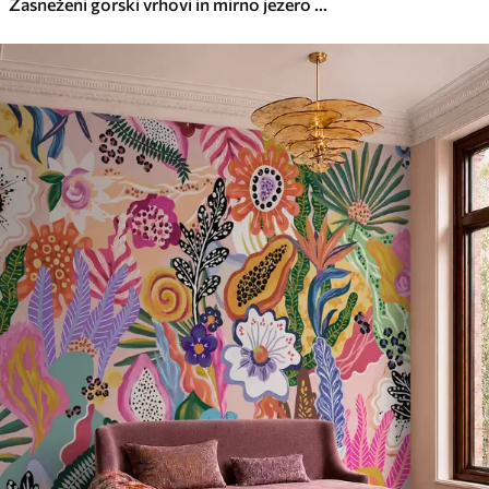
Zasneženi gorski vrhovi in mirno jezero z odsevom, podobnim ogledalu