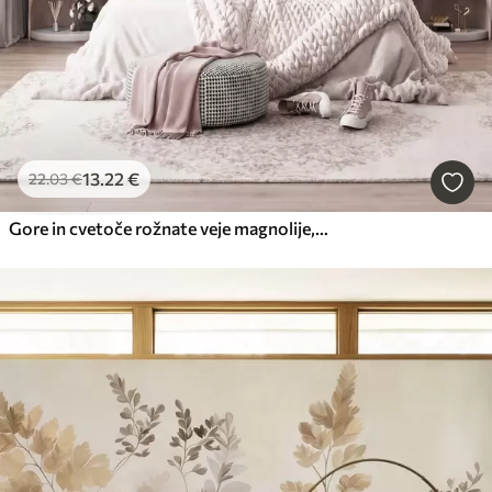
13
.22
€
22
.03
€
Gore in cvetoče rožnate veje magnolije, reliefna pokrajina