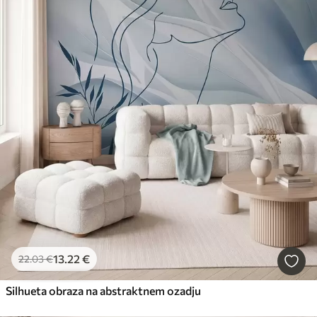
13
.22
€
22
.03
€
Silhueta obraza na abstraktnem ozadju