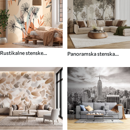
Rustikalne stenske
Panoramska stenska
poslikave
poslikava