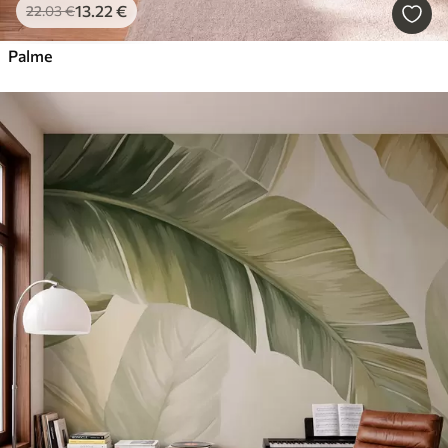
13
.22
€
22
.03
€
Palme