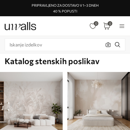
PRIPRAVLJENO ZA DOSTAVO V 1–3 DNEH
40 % POPUSTI
0
0
Katalog stenskih poslikav