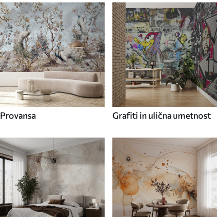
Provansa
Grafiti in ulična umetnost