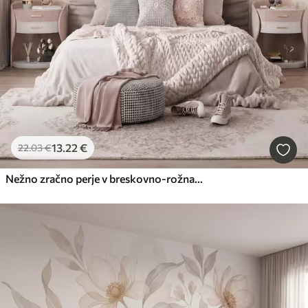
13
.22
€
22
.03
€
Nežno zračno perje v breskovno-rožnati meglici s sijajem