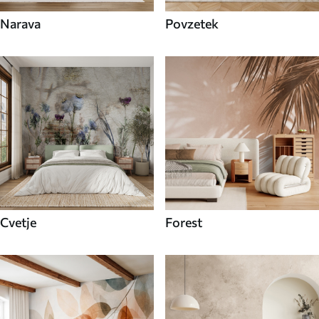
Narava
Povzetek
Cvetje
Forest