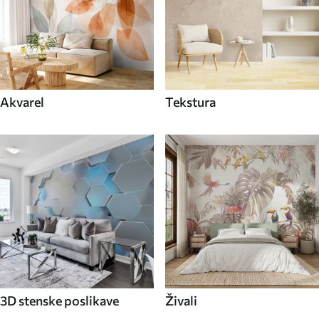
Akvarel
Tekstura
3D stenske poslikave
Živali