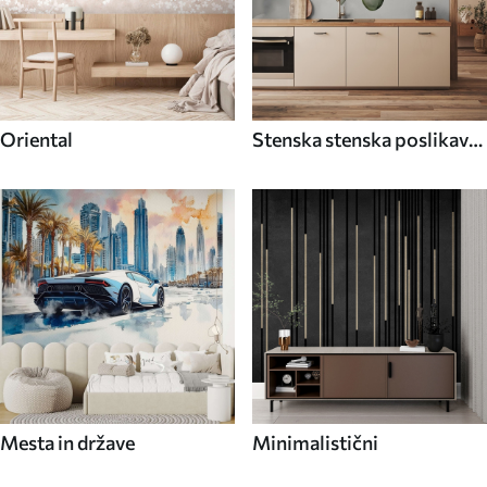
Oriental
Stenska stenska poslikava
Hrana in pijača
Mesta in države
Minimalistični