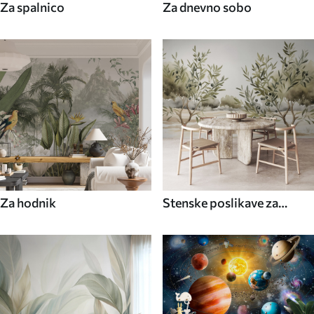
Za spalnico
Za dnevno sobo
Za hodnik
Stenske poslikave za
kuhinjo