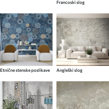
Francoski slog
Etnične stenske poslikave
Angleški slog