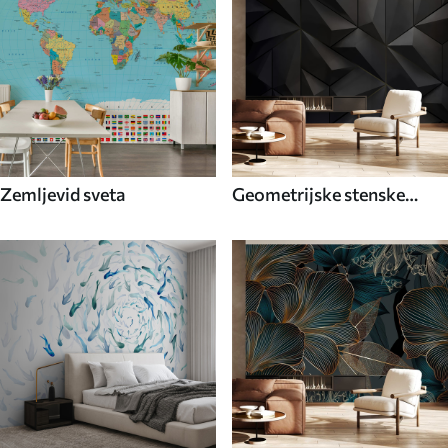
Zemljevid sveta
Geometrijske stenske
poslikave