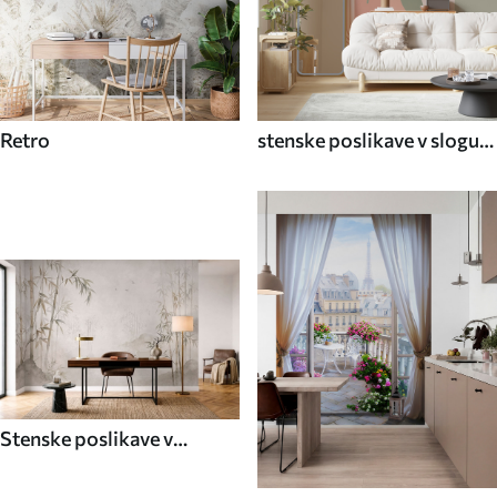
Retro
stenske poslikave v slogu
70. let
Stenske poslikave v
azijskem slogu