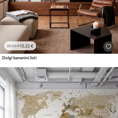
13
.22
€
22
.03
€
Dolgi bananini listi