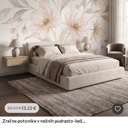
13
.22
€
22
.03
€
Zračne potonike v nežnih pudrasto-bežnih odtenkih