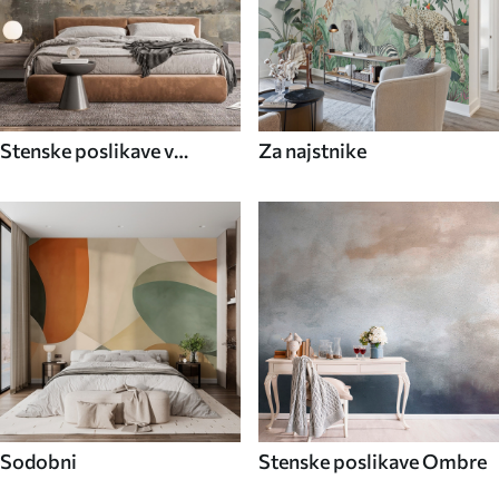
Stenske poslikave v
Za najstnike
industrijskem slogu
Sodobni
Stenske poslikave Ombre