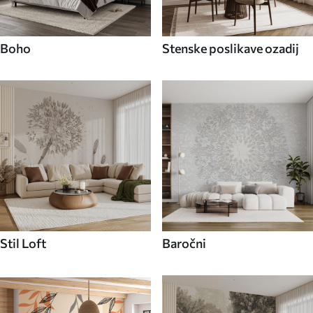
Boho
Stenske poslikave ozadij
Stil Loft
Baročni