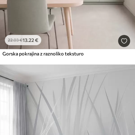
13
.22
€
22
.03
€
Gorska pokrajina z raznoliko teksturo