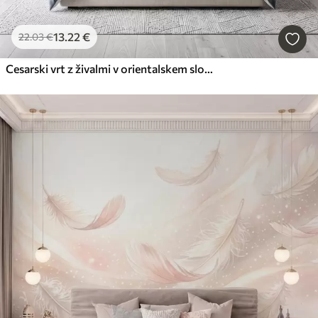
13
.22
€
22
.03
€
Cesarski vrt z živalmi v orientalskem slogu — opica, leopard, tiger, pav in čaplja