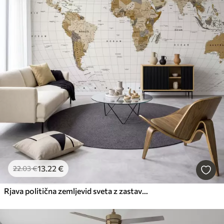
13
.22
€
22
.03
€
Rjava politična zemljevid sveta z zastavami v angleščini