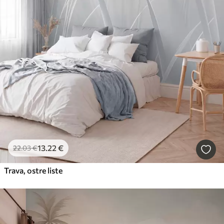
13
.22
€
22
.03
€
Trava, ostre liste