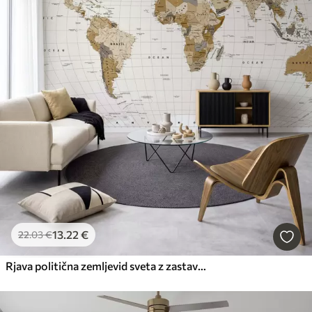
13
.22
€
22
.03
€
Rjava politična zemljevid sveta z zastavami v angleščini