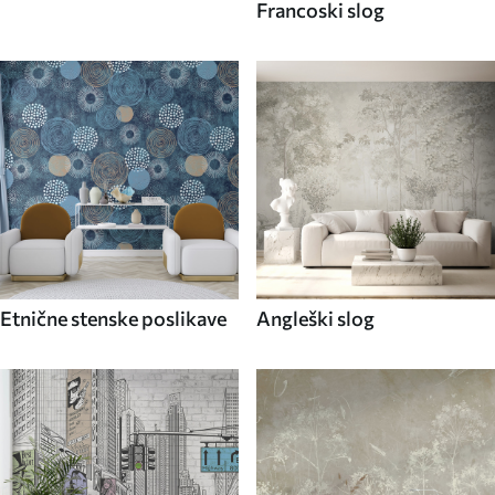
Francoski slog
Etnične stenske poslikave
Angleški slog