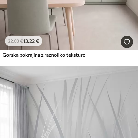
13
.22
€
22
.03
€
Gorska pokrajina z raznoliko teksturo