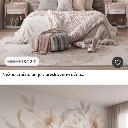
13
.22
€
22
.03
€
Nežno zračno perje v breskovno-rožnati meglici s sijajem