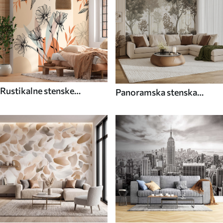
Rustikalne stenske
Panoramska stenska
poslikave
poslikava