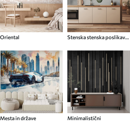
Oriental
Stenska stenska poslikava
Hrana in pijača
Mesta in države
Minimalistični