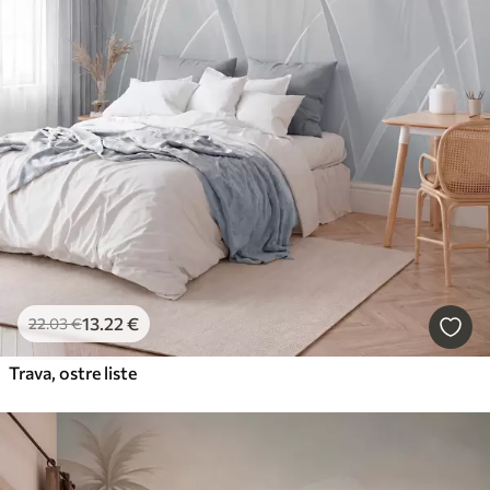
13
.22
€
22
.03
€
Trava, ostre liste