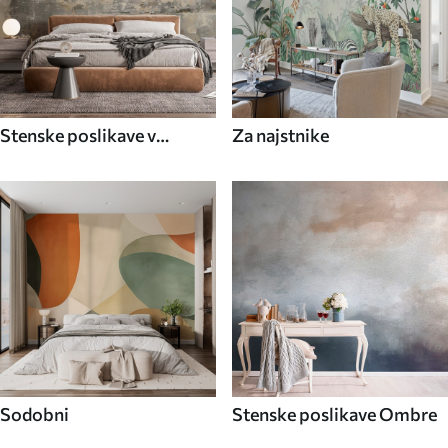
Stenske poslikave v
Za najstnike
industrijskem slogu
Sodobni
Stenske poslikave Ombre