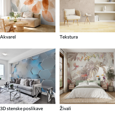
Akvarel
Tekstura
3D stenske poslikave
Živali