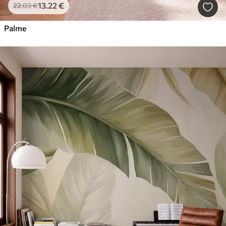
13
.22
€
22
.03
€
Palme