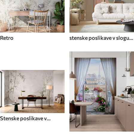
Retro
stenske poslikave v slogu
70. let
Stenske poslikave v
azijskem slogu