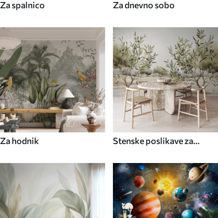
Za spalnico
Za dnevno sobo
Za hodnik
Stenske poslikave za
kuhinjo