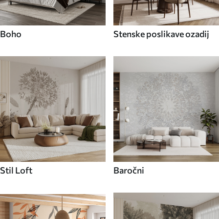
Boho
Stenske poslikave ozadij
Stil Loft
Baročni