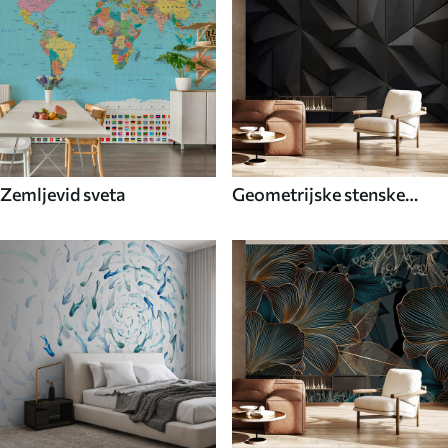
Zemljevid sveta
Geometrijske stenske
poslikave