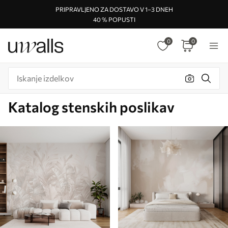
PRIPRAVLJENO ZA DOSTAVO V 1–3 DNEH
40 % POPUSTI
0
0
Katalog stenskih poslikav