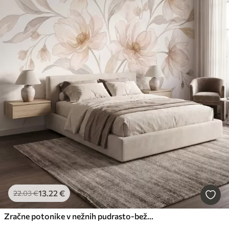
13
.22
€
22
.03
€
Zračne potonike v nežnih pudrasto-bežnih odtenkih