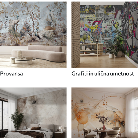
Provansa
Grafiti in ulična umetnost