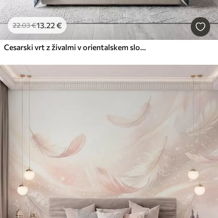
13
.22
€
22
.03
€
Cesarski vrt z živalmi v orientalskem slogu — opica, leopard, tiger, pav in čaplja