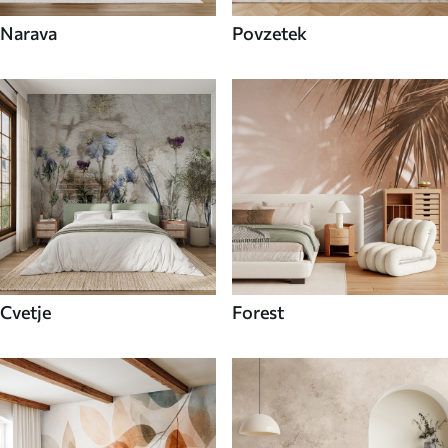
Narava
Povzetek
Cvetje
Forest