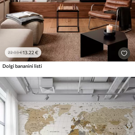
13
.22
€
22
.03
€
Dolgi bananini listi