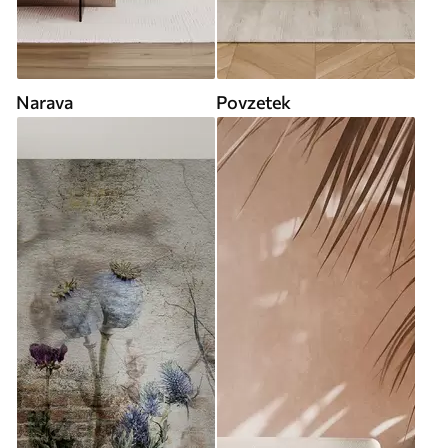
Narava
Povzetek