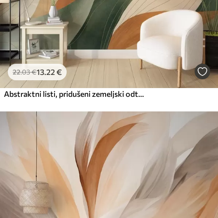
13
.22
€
22
.03
€
Abstraktni listi, pridušeni zemeljski odtenki zelene, oranžne barve z nežnimi detajli črt, mehka akvarelna tekstura