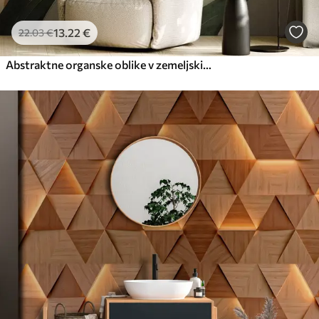
13
.22
€
22
.03
€
Abstraktne organske oblike v zemeljskih odtenkih zelene, rjave in bež barve s tekočimi teksturami