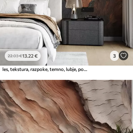
65
.00
39
.00
€
/m²
Peel and Stick
81
.67
49
.00
€
/m²
13
.22
€
3
22
.03
€
les, tekstura, razpoke, temno, lubje, površina