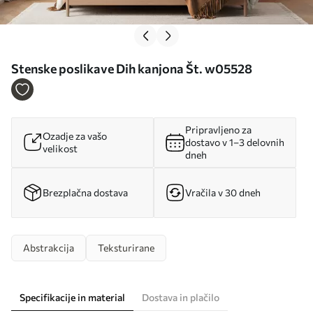
Stenske poslikave Dih kanjona Št. w05528
Pripravljeno za
Ozadje za vašo
dostavo v 1–3 delovnih
velikost
dneh
Brezplačna dostava
Vračila v 30 dneh
Abstrakcija
Teksturirane
Specifikacije in material
Dostava in plačilo