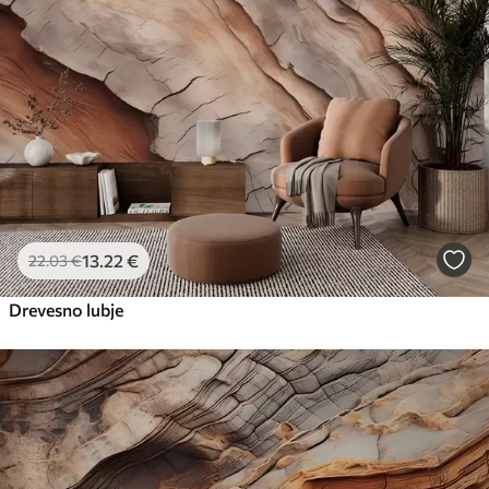
13
.22
€
22
.03
€
Drevesno lubje