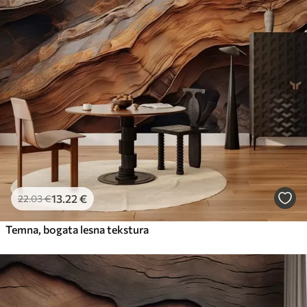
13
.22
€
22
.03
€
Temna, bogata lesna tekstura