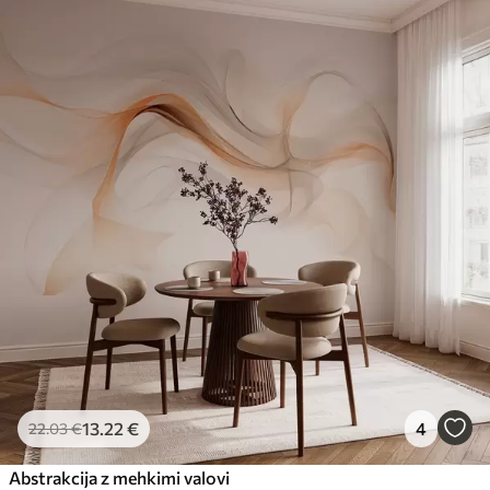
13
.22
€
4
22
.03
€
Abstrakcija z mehkimi valovi