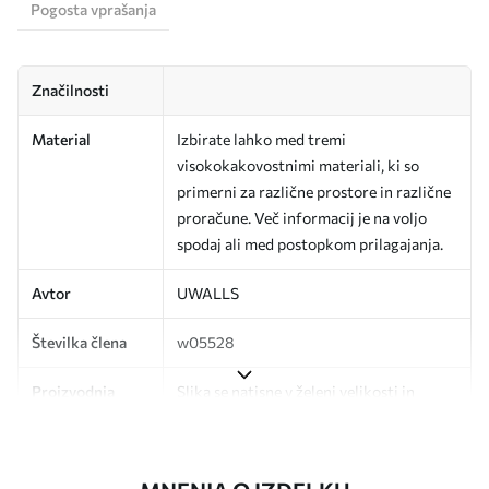
Pogosta vprašanja
Značilnosti
Material
Izbirate lahko med tremi
visokokakovostnimi materiali, ki so
primerni za različne prostore in različne
proračune. Več informacij je na voljo
spodaj ali med postopkom prilagajanja.
Avtor
UWALLS
Številka člena
w05528
Proizvodnja
Slika se natisne v želeni velikosti in
razreže na enake trakove širine do 50
cm.