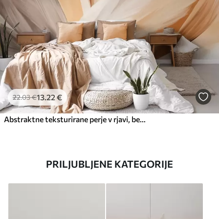
13
.22
€
22
.03
€
Abstraktne teksturirane perje v rjavi, beli in sivi barvi ter različnih odtenkih, ki se prekrivajo na belem ozadju
PRILJUBLJENE KATEGORIJE