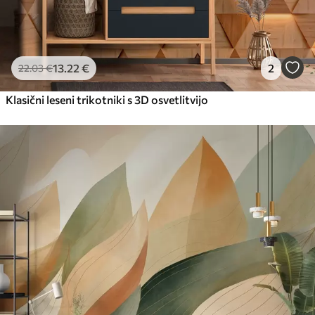
13
.22
€
2
22
.03
€
Klasični leseni trikotniki s 3D osvetlitvijo