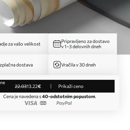
Pripravljeno za dostavo
dje za vašo velikost
v 1–3 delovnih dneh
zplačna dostava
Vračila v 30 dneh
22
.03
13
.22
€
Prikaži ceno
Cena je navedena s
40-odstotnim popustom
.