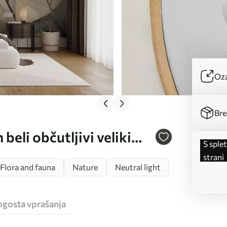
Oza
Bre
beli občutljivi veliki
s spletne
turiranem ozadju Št.
strani
Flora and fauna
Nature
Neutral light
ogosta vprašanja