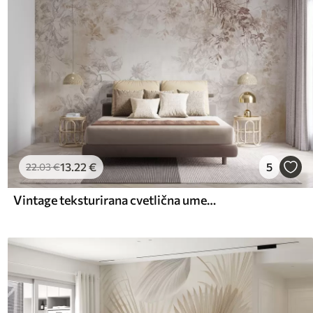
13
.22
€
5
22
.03
€
Vintage teksturirana cvetlična umetnost z risanimi ilustracijami nežnih vrtnih cvetov in listov, v mehkih pastelnih bež in sepiastih tonih