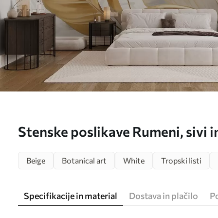
Stenske poslikave Rumeni, sivi in 
listi na belem abstraktnem teks
Beige
Botanical art
White
Tropski listi
w08828
Specifikacije in material
Dostava in plačilo
P