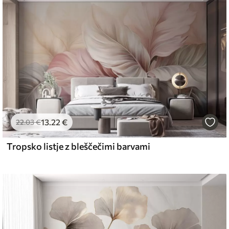
emium
67
34
.00
€
/m²
13
.22
€
l and Stick
22
.03
€
67
49
.00
€
/m²
Tropsko listje z bleščečimi barvami