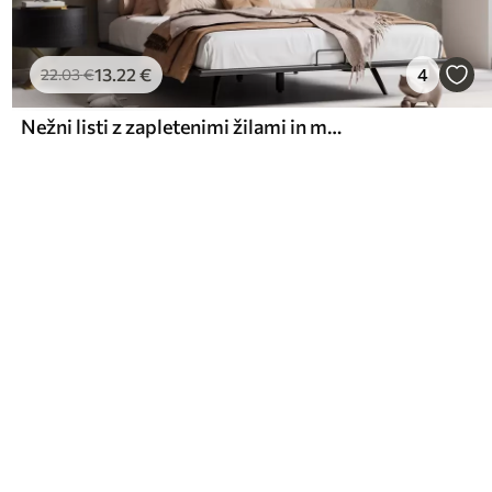
13
.22
€
4
22
.03
€
Nežni listi z zapletenimi žilami in mehkimi, umirjenimi barvami na svetlem teksturiranem ozadju