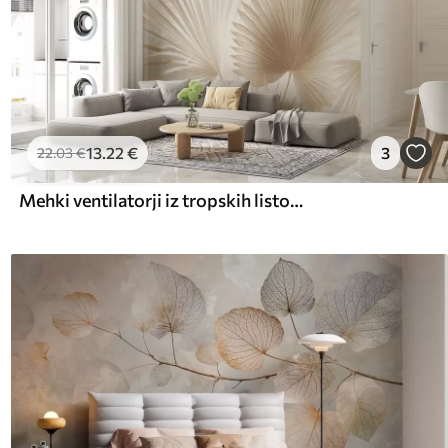
13
.22
€
3
22
.03
€
Mehki ventilatorji iz tropskih listov v svetlo bež in modrikastih odtenkih