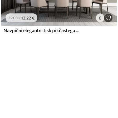
13
.22
€
6
22
.03
€
Navpični elegantni tisk pikčastega venca na bež teksturiranem ozadju, ki ustvarja občutek globine in gibanja