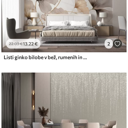
13
.22
€
2
22
.03
€
Listi ginko bilobe v bež, rumenih in rjavih tonih, nežen teksturiran akvarelni učinek, svetlo ozadje