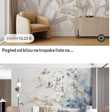
13
.22
€
22
.03
€
Pogled od blizu na tropske liste na belem ozadju s teksturiranim ozadjem