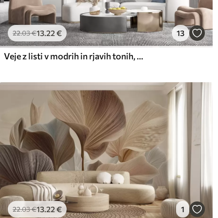
13
.22
€
13
22
.03
€
Veje z listi v modrih in rjavih tonih, svetlo ozadje, mehko in občutljivo, akvarelni slog
13
.22
€
1
22
.03
€