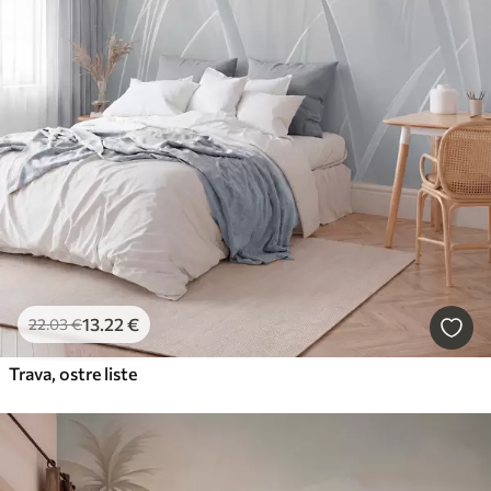
13
.22
€
22
.03
€
Trava, ostre liste