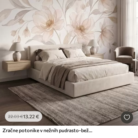
13
.22
€
22
.03
€
Zračne potonike v nežnih pudrasto-bežnih odtenkih