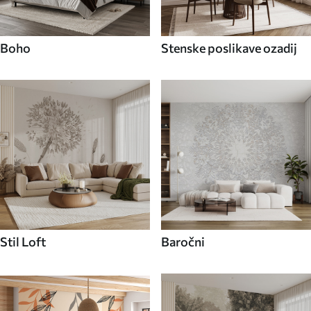
Boho
Stenske poslikave ozadij
Stil Loft
Baročni