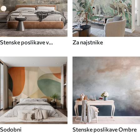
Stenske poslikave v
Za najstnike
industrijskem slogu
Sodobni
Stenske poslikave Ombre