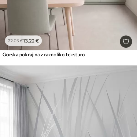
13
.22
€
22
.03
€
Gorska pokrajina z raznoliko teksturo