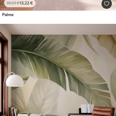
13
.22
€
22
.03
€
Palme