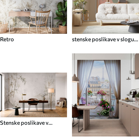
Retro
stenske poslikave v slogu
70. let
Stenske poslikave v
azijskem slogu