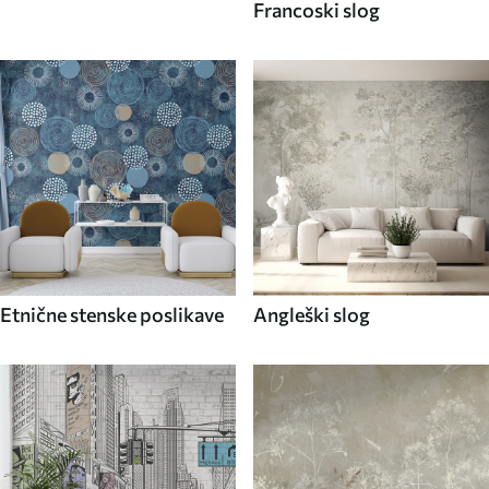
Francoski slog
Etnične stenske poslikave
Angleški slog