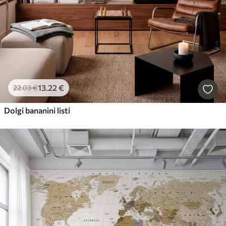
13
.22
€
22
.03
€
Dolgi bananini listi