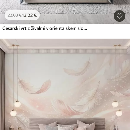
13
.22
€
22
.03
€
Cesarski vrt z živalmi v orientalskem slogu — opica, leopard, tiger, pav in čaplja