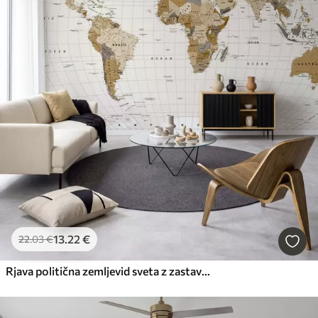
13
.22
€
22
.03
€
Rjava politična zemljevid sveta z zastavami v angleščini