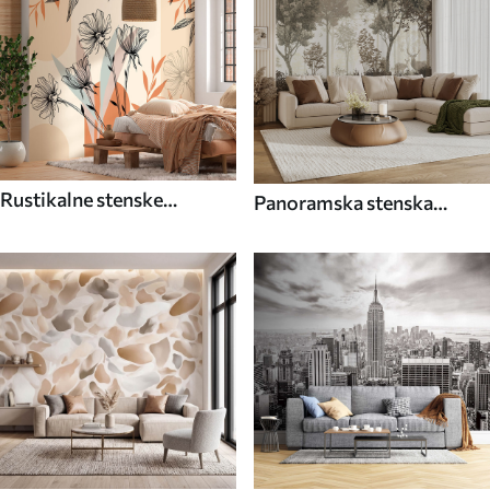
Rustikalne stenske
Panoramska stenska
poslikave
poslikava