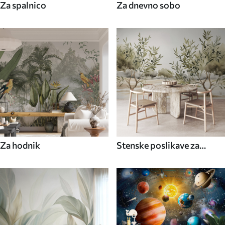
Za spalnico
Za dnevno sobo
Za hodnik
Stenske poslikave za
kuhinjo