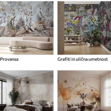
Provansa
Grafiti in ulična umetnost