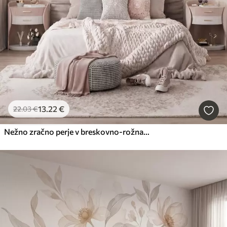
13
.22
€
22
.03
€
Nežno zračno perje v breskovno-rožnati meglici s sijajem