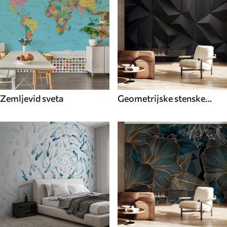
Zemljevid sveta
Geometrijske stenske
poslikave