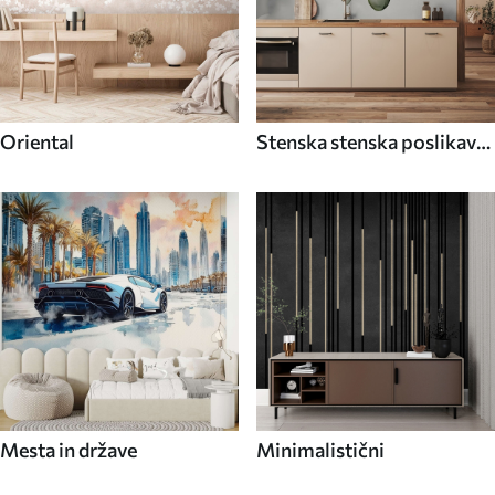
Oriental
Stenska stenska poslikava
Hrana in pijača
Mesta in države
Minimalistični