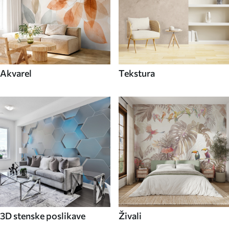
Akvarel
Tekstura
3D stenske poslikave
Živali