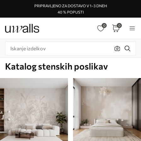
PRIPRAVLJENO ZA DOSTAVO V 1–3 DNEH
40 % POPUSTI
0
0
Katalog stenskih poslikav