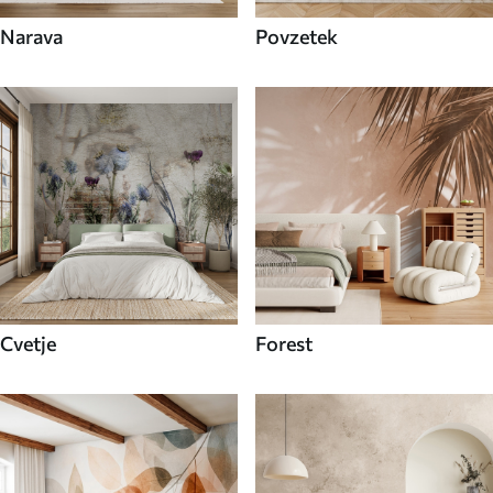
Narava
Povzetek
Cvetje
Forest