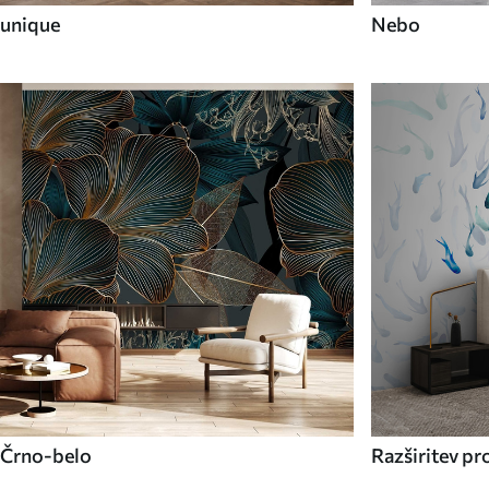
unique
Nebo
Črno-belo
Razširitev pr