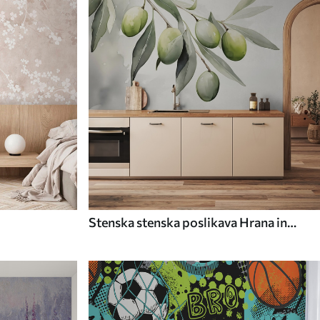
Stenska stenska poslikava Hrana in
pijača