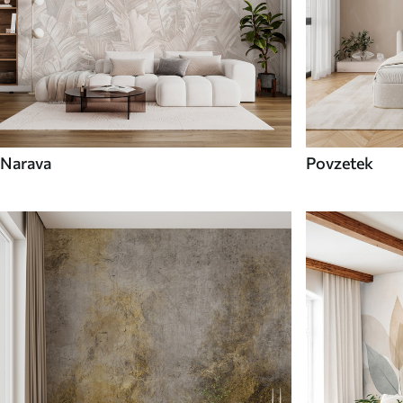
Narava
Povzetek