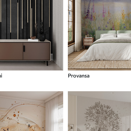
i
Provansa